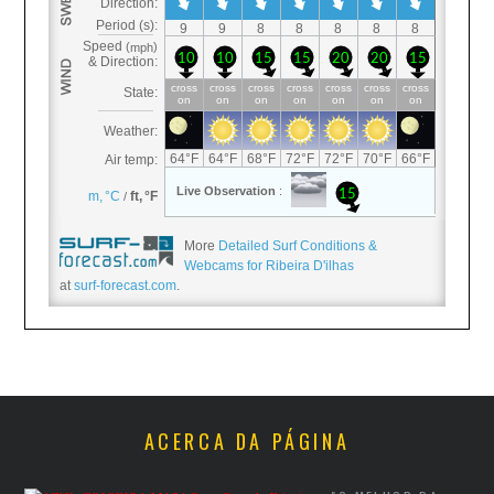
More
Detailed Surf Conditions &
Webcams for Ribeira D'ilhas
at
surf-forecast.com
.
ACERCA DA PÁGINA