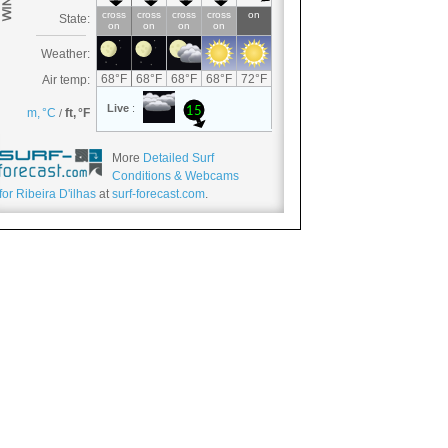
More
Detailed Surf
Conditions & Webcams
for Ribeira D'ilhas
at
surf-forecast.com
.