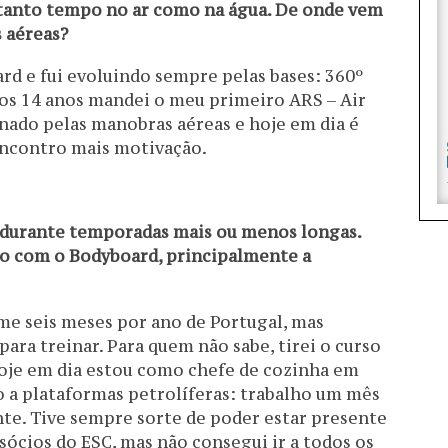
 tanto tempo no ar como na água. De onde vem
 aéreas?
rd e fui evoluindo sempre pelas bases: 360º
aos 14 anos mandei o meu primeiro ARS – Air
onado pelas manobras aéreas e hoje em dia é
encontro mais motivação.
ra durante temporadas mais ou menos longas.
ho com o Bodyboard, principalmente a
-me seis meses por ano de Portugal, mas
ara treinar. Para quem não sabe, tirei o curso
 hoje em dia estou como chefe de cozinha em
o a plataformas petrolíferas: trabalho um mês
te. Tive sempre sorte de poder estar presente
sócios do ESC, mas não consegui ir a todos os