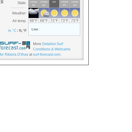
More
Detailed Surf
Conditions & Webcams
for Ribeira D'ilhas
at
surf-forecast.com
.