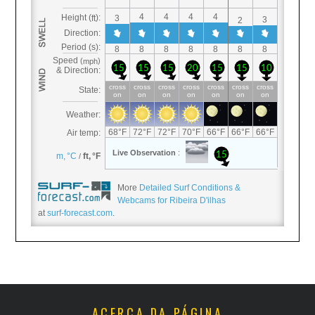
More
Detailed Surf Conditions &
Webcams for Ribeira D'ilhas
at
surf-forecast.com
.
ACERCA DA PÁGINA