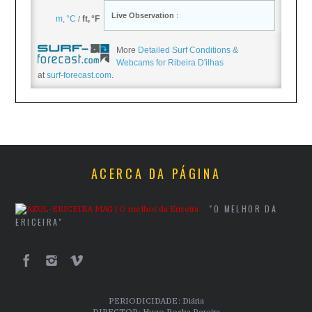
More
Detailed Surf Conditions &
Webcams for Ribeira D'ilhas
at
surf-forecast.com
.
ACERCA DA PÁGINA
"O MELHOR DA
ERICEIRA"
PERIODICIDADE: Diária