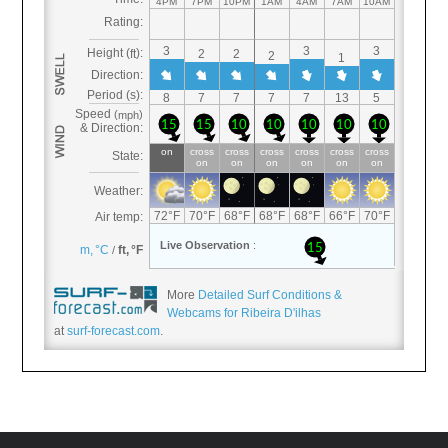
More
Detailed Surf Conditions &
Webcams for Ribeira D'ilhas
at
surf-forecast.com
.