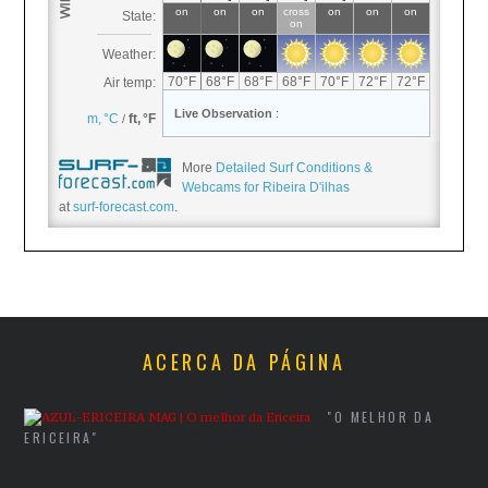
More
Detailed Surf Conditions &
Webcams for Ribeira D'ilhas
at
surf-forecast.com
.
ACERCA DA PÁGINA
"O MELHOR DA
ERICEIRA"