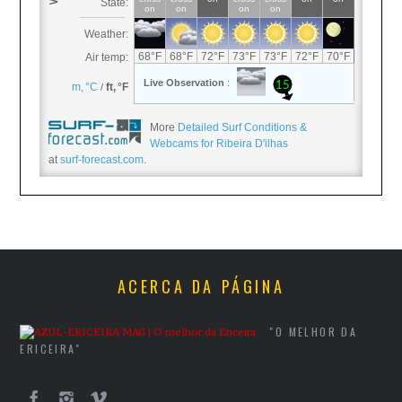
More
Detailed Surf Conditions &
Webcams for Ribeira D'ilhas
at
surf-forecast.com
.
ACERCA DA PÁGINA
"O MELHOR DA
ERICEIRA"