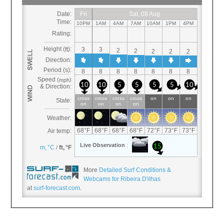
More
Detailed Surf Conditions &
Webcams for Ribeira D'ilhas
at
surf-forecast.com
.