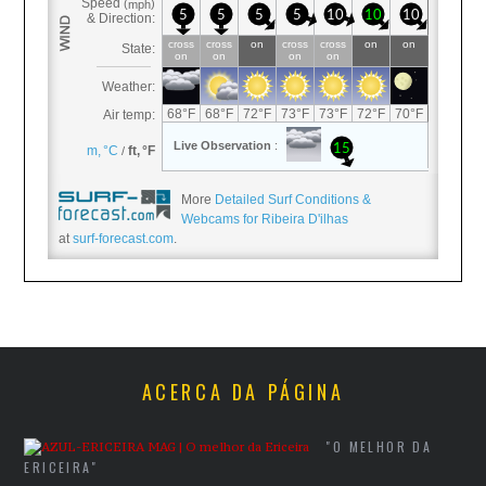
More
Detailed Surf Conditions &
Webcams for Ribeira D'ilhas
at
surf-forecast.com
.
ACERCA DA PÁGINA
"O MELHOR DA
ERICEIRA"