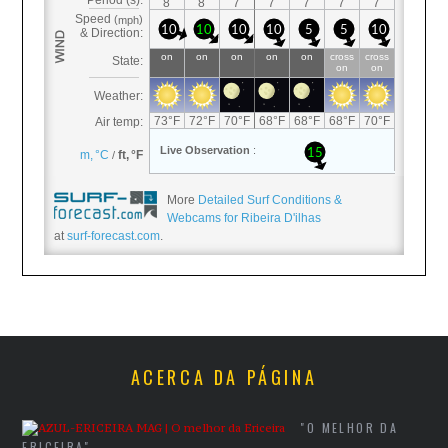
More
Detailed Surf Conditions &
Webcams for Ribeira D'ilhas
at
surf-forecast.com
.
ACERCA DA PÁGINA
"O MELHOR DA
ERICEIRA"