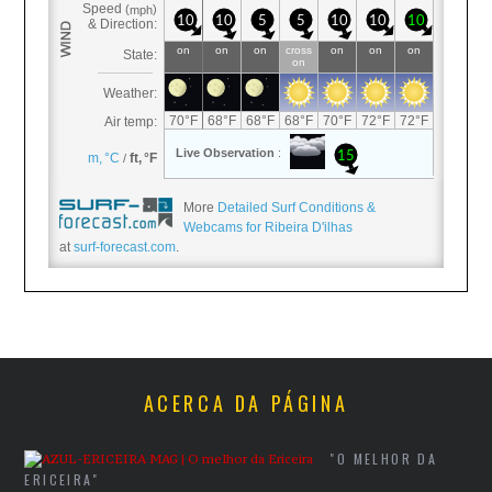
More
Detailed Surf Conditions &
Webcams for Ribeira D'ilhas
at
surf-forecast.com
.
ACERCA DA PÁGINA
"O MELHOR DA
ERICEIRA"