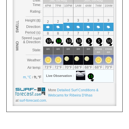
More
Detailed Surf Conditions &
Webcams for Ribeira D'ilhas
at
surf-forecast.com
.