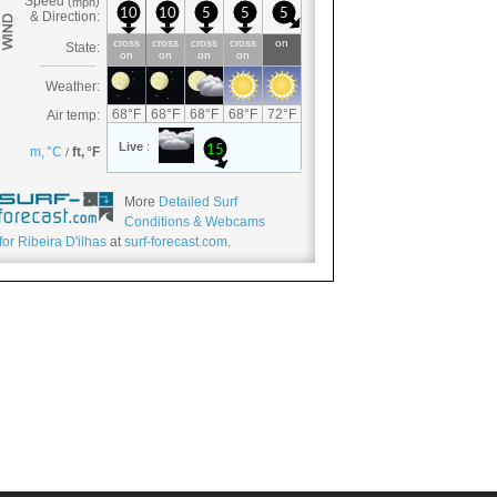
More
Detailed Surf
Conditions & Webcams
for Ribeira D'ilhas
at
surf-forecast.com
.