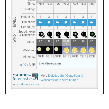
More
Detailed Surf Conditions &
Webcams for Ribeira D'ilhas
at
surf-forecast.com
.