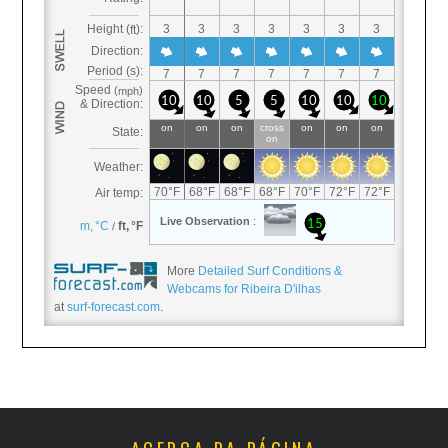
More
Detailed Surf Conditions &
Webcams for Ribeira D'ilhas
at
surf-forecast.com
.