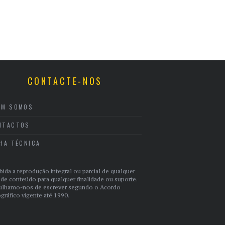
CONTACTE-NOS
EM SOMOS
NTACTOS
CHA TÉCNICA
bida a reprodução integral ou parcial de qualquer
 de conteúdo para qualquer finalidade ou suporte.
ulhamo-nos de escrever segundo o Acordo
gráfico vigente até 1990.