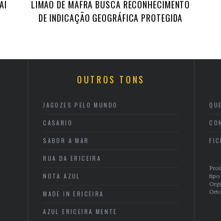
AI
LIMÃO DE MAFRA BUSCA RECONHECIMENTO
DE INDICAÇÃO GEOGRÁFICA PROTEGIDA
OUTROS TONS
JAGOZES PELO MUNDO
QU
CASARIO
CO
SABOR A MAR
FI
RUA DA ERICEIRA
Proi
NOTA AZUL
tipo
Org
Orto
MADE IN ERICEIRA
AZUL ERICEIRA MENTE