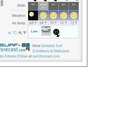
More
Detailed Surf
Conditions & Webcams
for Ribeira D'ilhas
at
surf-forecast.com
.