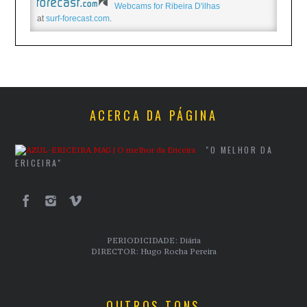
Webcams for Ribeira D'ilhas
at
surf-forecast.com
.
ACERCA DA PÁGINA
"O MELHOR DA
ERICEIRA"
PERIODICIDADE: Diária
DIRECTOR: Hugo Rocha Pereira
OUTROS TONS