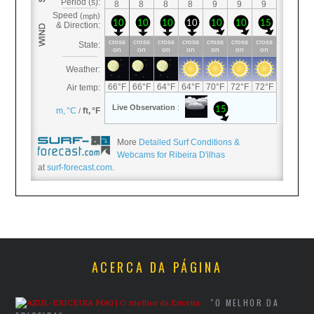
More
Detailed Surf Conditions &
Webcams for Ribeira D'ilhas
at
surf-forecast.com
.
ACERCA DA PÁGINA
"O MELHOR DA