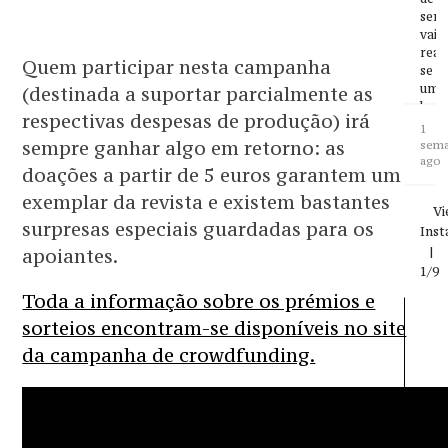
sem
vai
real
Quem participar nesta campanha
se
uma
(destinada a suportar parcialmente as
hom
respectivas despesas de produção) irá
em
1
hon
sempre ganhar algo em retorno: as
sem
de
ago
doações a partir de 5 euros garantem um
Arr
Stro
exemplar da revista e existem bastantes
Vi
Lei
surpresas especiais guardadas para os
Ins
o
arti
|
apoiantes.
com
1/9
em
Toda a informação sobre os prémios e
www.
vida
sorteios encontram-se disponíveis no site
de-
da campanha de crowdfunding.
arra
stro
vai-
ser-
cele