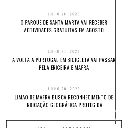
Com
no
rio
JULHO 28, 2026
Min
O PARQUE DE SANTA MARTA VAI RECEBER
e
ter
ACTIVIDADES GRATUITAS EM AGOSTO
no
Guad
pro
se
JULHO 27, 2026
atra
A VOLTA A PORTUGAL EM BICICLETA VAI PASSAR
a
cost
PELA ERICEIRA E MAFRA
port
num
pra
de
JULHO 20, 2026
Stan
Up
LIMÃO DE MAFRA BUSCA RECONHECIMENTO DE
Padd
INDICAÇÃO GEOGRÁFICA PROTEGIDA
Nāo
per
em
brev
a