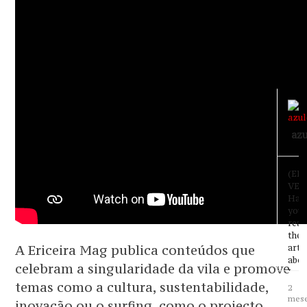
no-
saba
azu
(EN
VER
Hav
you
read
the
A Ericeira Mag publica conteúdos que
arti
abou
celebram a singularidade da vila e promove
José
temas como a cultura, sustentabilidade,
Mar
2
Pyrr
mes
inovação ou o surfing, como o projecto