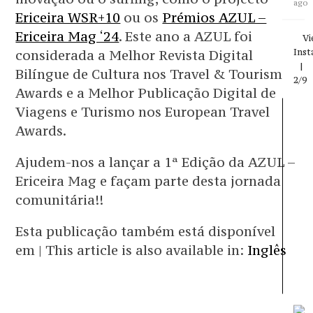
late
ago
Ericeira WSR+10
ou os
Prémios AZUL –
proj
http
Ericeira Mag ‘24
. Este ano a AZUL foi
Vi
the-
Ins
considerada a Melhor Revista Digital
port
coas
|
Bilíngue de Cultura nos Travel & Tourism
in-
2/9
Awards e a Melhor Publicação Digital de
thir
days
Viagens e Turismo nos European Travel
Star
Awards.
at
the
Min
Ajudem-nos a lançar a 1ª Edição da AZUL –
Rive
Ericeira Mag e façam parte desta jornada
and
endi
comunitária!!
at
the
Esta publicação também está disponível
Guad
he
em | This article is also available in:
Inglês
chal
hims
to
row
alon