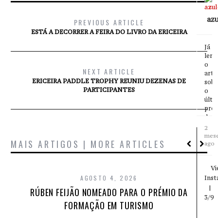
the
Por
azu
coas
PREVIOUS ARTICLE
on
ESTÁ A DECORRER A FEIRA DO LIVRO DA ERICEIRA
a
Stan
Já
Up
ler
Padd
o
NEXT ARTICLE
The
arti
ERICEIRA PADDLE TROPHY REUNIU DEZENAS DE
inte
sobr
PARTICIPANTES
will
o
be
últi
publ
proj
soo
de
at
José
2
AZU
Mar
mes
MAIS ARTIGOS | MORE ARTICLES
-
Pyrr
ago
Eric
http
Mag
long
Vi
webs
da-
AGOSTO 4, 2026
@py
Ins
cost
@a_t
port
|
RÚBEN FEIJÃO NOMEADO PARA O PRÉMIO DA
@pyr
em-
3/9
FORMAÇÃO EM TURISMO
trin
dias/