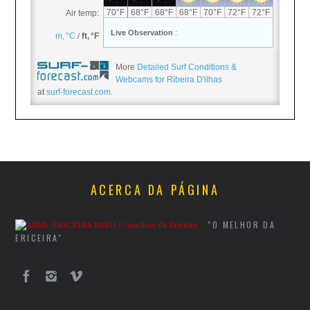
More
Detailed Surf Conditions &
Webcams for Ribeira D'ilhas
at
surf-forecast.com
.
ACERCA DA PÁGINA
"O MELHOR DA
ERICEIRA"