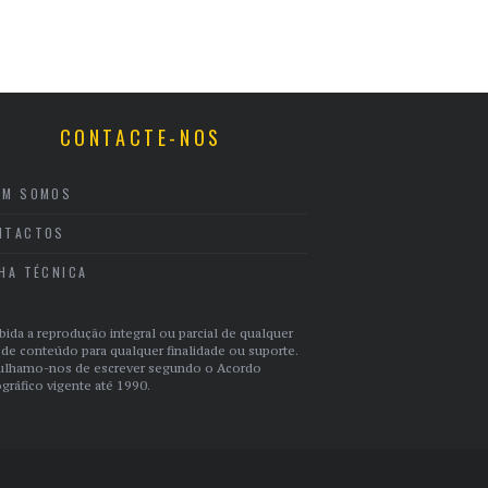
CONTACTE-NOS
EM SOMOS
NTACTOS
CHA TÉCNICA
bida a reprodução integral ou parcial de qualquer
 de conteúdo para qualquer finalidade ou suporte.
ulhamo-nos de escrever segundo o Acordo
gráfico vigente até 1990.