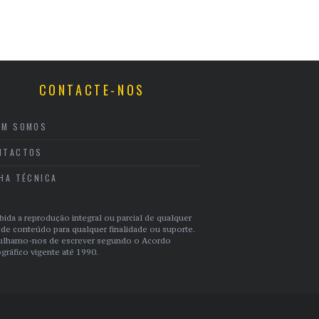
CONTACTE-NOS
EM SOMOS
NTACTOS
CHA TÉCNICA
bida a reprodução integral ou parcial de qualquer
 de conteúdo para qualquer finalidade ou suporte.
ulhamo-nos de escrever segundo o Acordo
gráfico vigente até 1990.