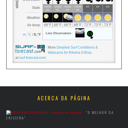
More
Detailed Surf Conditions &
Webcams for Ribeira D'ilhas
at
surf-forecast.com
.
ACERCA DA PÁGINA
"O MELHOR DA
ERICEIRA"