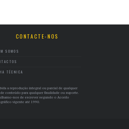
CONTACTE-NOS
EM SOMOS
NTACTOS
CHA TÉCNICA
bida a reprodução integral ou parcial de qualquer
 de conteúdo para qualquer finalidade ou suporte.
ulhamo-nos de escrever segundo o Acordo
gráfico vigente até 1990.