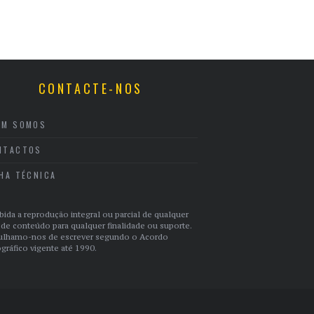
CONTACTE-NOS
EM SOMOS
NTACTOS
CHA TÉCNICA
bida a reprodução integral ou parcial de qualquer
 de conteúdo para qualquer finalidade ou suporte.
ulhamo-nos de escrever segundo o Acordo
gráfico vigente até 1990.