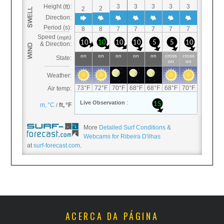
More
Detailed Surf Conditions &
Webcams for Ribeira D'ilhas
at
surf-forecast.com
.
ACERCA DA PÁGINA