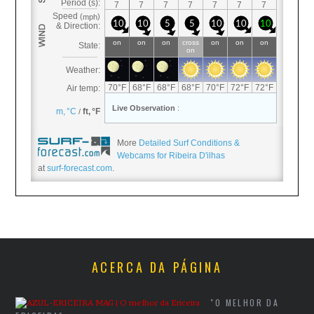
More
Detailed Surf Conditions &
Webcams for Ribeira D'ilhas
at
surf-forecast.com
.
ACERCA DA PÁGINA
"O MELHOR DA