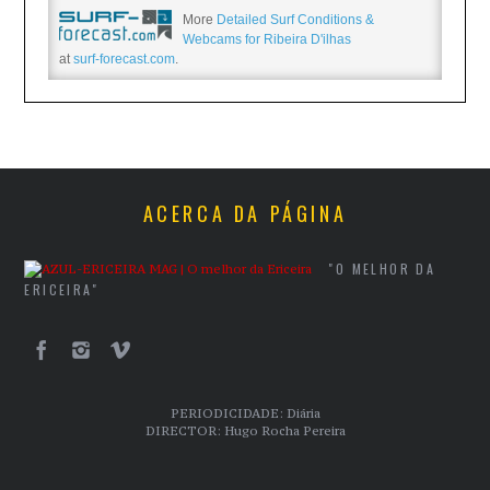
More
Detailed Surf Conditions &
Webcams for Ribeira D'ilhas
at
surf-forecast.com
.
ACERCA DA PÁGINA
"O MELHOR DA
ERICEIRA"
PERIODICIDADE: Diária
DIRECTOR: Hugo Rocha Pereira